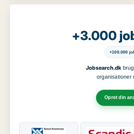
+3.000 jo
+100.000 j
Jobsearch.dk
bruge
organisationer 
Opret din a