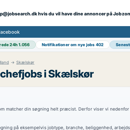
ip@jobsearch.dk hvis du vil have dine annoncer på Jobzo
facebook
rede 24h
1.056
Notifikationer om nye jobs
402
Senest
lland
Skælskør
chefjobs i Skælskør
 som matcher din søgning helt præcist. Derfor viser vi nedenfo
øgning på eksempelvis jobtype, branche, beliggenhed, arbejdst