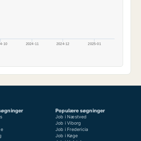
4-10
2024-11
2024-12
2025-01
søgninger
Populære søgninger
ns
Job i Næstved
Job i Viborg
de
Job i Fredericia
g
Job i Køge