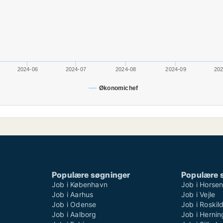
2024-06
2024-07
2024-08
2024-09
202
Økonomichef
Populære søgninger
Populære 
Job i København
Job i Horse
Job i Aarhus
Job i Vejle
Job i Odense
Job i Roskil
Job i Aalborg
Job i Hernin