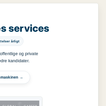
s services
elser årligt
offentlige og private
edre kandidater.
esmaskinen →