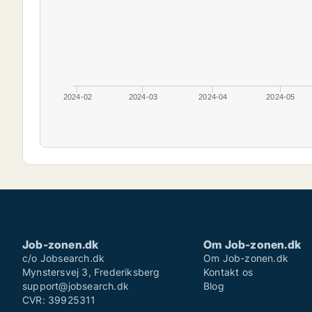
2024-02
2024-03
2024-04
2024-05
Job-zonen.dk
Om Job-zonen.dk
c/o Jobsearch.dk
Om Job-zonen.dk
Mynstersvej 3, Frederiksberg
Kontakt os
support@jobsearch.dk
Blog
CVR: 39925311