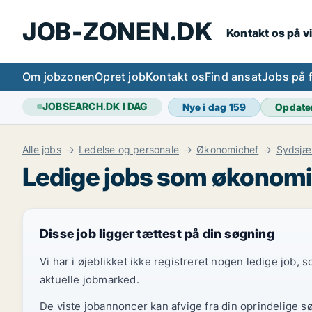
JOB-ZONEN.DK
Kontakt os på v
Om jobzonen
Opret job
Kontakt os
Find ansat
Jobs på 
JOBSEARCH.DK I DAG
Nye i dag
159
Opdate
Alle jobs
Ledelse og personale
Økonomichef
Sydsjæ
Ledige jobs som økonomi
Disse job ligger tættest på din søgning
Vi har i øjeblikket ikke registreret nogen ledige job,
aktuelle jobmarked.
De viste jobannoncer kan afvige fra din oprindelige s