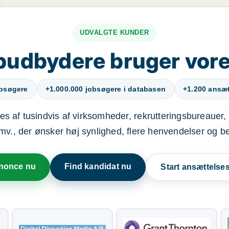
UDVALGTE KUNDER
budbydere bruger vore
obsøgere
+1.000.000 jobsøgere i databasen
+1.200 ansætt
s af tusindvis af virksomheder, rekrutteringsbureauer, 
mv., der ønsker høj synlighed, flere henvendelser og b
nnonce nu
Find kandidat nu
Start ansættels