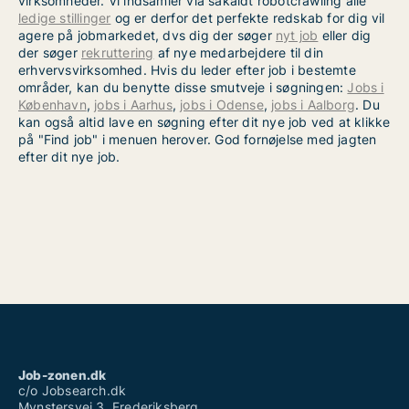
virksomheder. Vi indsamler via såkaldt robotcrawling alle
ledige stillinger
og er derfor det perfekte redskab for dig vil
agere på jobmarkedet, dvs dig der søger
nyt job
eller dig
der søger
rekruttering
af nye medarbejdere til din
erhvervsvirksomhed. Hvis du leder efter job i bestemte
områder, kan du benytte disse smutveje i søgningen:
Jobs i
København
,
jobs i Aarhus
,
jobs i Odense
,
jobs i Aalborg
. Du
kan også altid lave en søgning efter dit nye job ved at klikke
på "Find job" i menuen herover. God fornøjelse med jagten
efter dit nye job.
Job-zonen.dk
c/o Jobsearch.dk
Mynstersvej 3, Frederiksberg