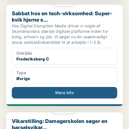
PLATIN
Sabbat hos en tech-virksomhed: Super-kvik hjerne s...
Sabbat hos en tech-virksomhed: Super-
kvik hjerne s...
Hos Digital Disruption Media driver vi nogle af
Skandinaviens største digitale platforme inden for
bolig, erhverv og job. Vi søger nu én usædvanligt
skarp sabbatårskandidat til at arbejde i 1-2 år.
Område
Frederiksberg C
Type
Øvrige
Mere info
PLATIN
Vikarstilling: Damagerskolen søger en barselsvikar...
Vikarstilling: Damagerskolen søger en
barselsvikar...