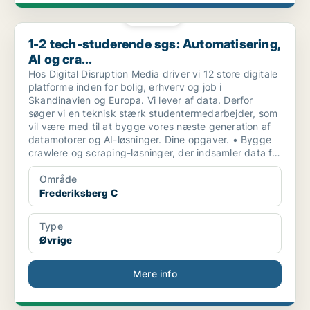
PLATIN
1-2 tech-studerende sgs: Automatisering, AI og cra...
1-2 tech-studerende sgs: Automatisering,
AI og cra...
Hos Digital Disruption Media driver vi 12 store digitale
platforme inden for bolig, erhverv og job i
Skandinavien og Europa. Vi lever af data. Derfor
søger vi en teknisk stærk studentermedarbejder, som
vil være med til at bygge vores næste generation af
datamotorer og AI-løsninger. Dine opgaver. • Bygge
crawlere og scraping-løsninger, der indsamler data fra
nettet.
Område
Frederiksberg C
Type
Øvrige
Mere info