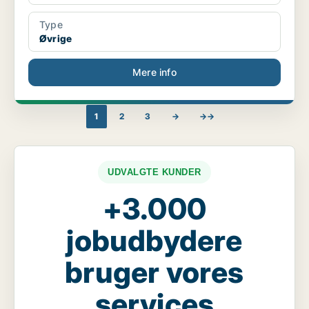
Type
Øvrige
Mere info
1
2
3
→
→→
UDVALGTE KUNDER
+3.000
jobudbydere
bruger vores
services