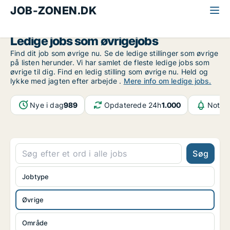
JOB-ZONEN.DK
Alle jobs
Øvrige stillinger
Øvrige
Ledige jobs som øvrigejobs
Find dit job som øvrige nu. Se de ledige stillinger som øvrige
på listen herunder. Vi har samlet de fleste ledige jobs som
øvrige til dig. Find en ledig stilling som øvrige nu. Held og
lykke med jagten efter arbejde .
Mere info om ledige jobs.
Nye i dag
989
Opdaterede 24h
1.000
Notifi
Søg
Jobtype
Øvrige
Område