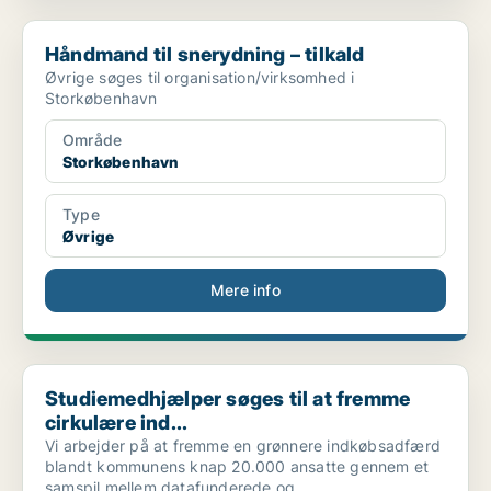
Håndmand til snerydning – tilkald
Håndmand til snerydning – tilkald
Øvrige søges til organisation/virksomhed i
Storkøbenhavn
Område
Storkøbenhavn
Type
Øvrige
Mere info
Studiemedhjælper søges til at fremme cirkulære ind...
Studiemedhjælper søges til at fremme
cirkulære ind...
Vi arbejder på at fremme en grønnere indkøbsadfærd
blandt kommunens knap 20.000 ansatte gennem et
samspil mellem datafunderede og