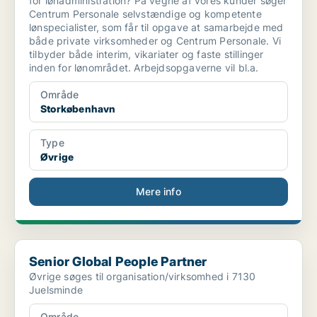
for lønadministration? På vegne af vores kunder søger
Centrum Personale selvstændige og kompetente
lønspecialister, som får til opgave at samarbejde med
både private virksomheder og Centrum Personale. Vi
tilbyder både interim, vikariater og faste stillinger
inden for lønområdet. Arbejdsopgaverne vil bl.a.
Område
Storkøbenhavn
Type
Øvrige
Mere info
Senior Global People Partner
Senior Global People Partner
Øvrige søges til organisation/virksomhed i 7130
Juelsminde
Område