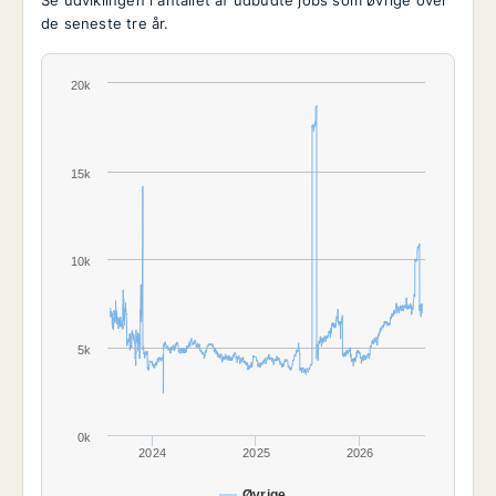
Se udviklingen i antallet af udbudte jobs som øvrige over
de seneste tre år.
20k
15k
10k
5k
0k
2024
2025
2026
Øvrige