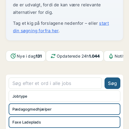
de er udvalgt, fordi de kan være relevante
alternativer for dig.
Tag et kig på forslagene nedenfor – eller
start
din søgning forfra her
.
Nye i dag
131
Opdaterede 24h
1.044
Notifik
Søg
Jobtype
Pædagogmedhjælper
Faxe Ladeplads