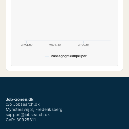
2024-07
2024-10
2025-01
Pædagogmedhjælper
Job-zonen.dk
c/o Jobsearch.dk
Mynstersvej 3, Frederiksberg
support@jobsearch.dk
CVR: 39925311