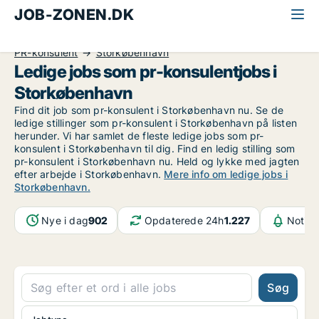
JOB-ZONEN.DK
Alle jobs
Kommunikation, marketing, salg
PR-konsulent
Storkøbenhavn
Ledige jobs som pr-konsulentjobs i
Storkøbenhavn
Find dit job som pr-konsulent i Storkøbenhavn nu. Se de
ledige stillinger som pr-konsulent i Storkøbenhavn på listen
herunder. Vi har samlet de fleste ledige jobs som pr-
konsulent i Storkøbenhavn til dig. Find en ledig stilling som
pr-konsulent i Storkøbenhavn nu. Held og lykke med jagten
efter arbejde i Storkøbenhavn.
Mere info om ledige jobs i
Storkøbenhavn.
Nye i dag
902
Opdaterede 24h
1.227
Notifi
Søg