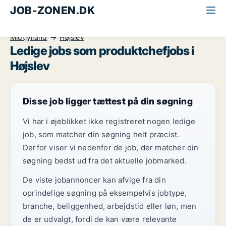
JOB-ZONEN.DK
Alle jobs
Ledelse og personale
Produktchef
Midtjylland
Højslev
Ledige jobs som produktchefjobs i
Højslev
Disse job ligger tættest på din søgning
Vi har i øjeblikket ikke registreret nogen ledige
job, som matcher din søgning helt præcist.
Derfor viser vi nedenfor de job, der matcher din
søgning bedst ud fra det aktuelle jobmarked.
De viste jobannoncer kan afvige fra din
oprindelige søgning på eksempelvis jobtype,
branche, beliggenhed, arbejdstid eller løn, men
de er udvalgt, fordi de kan være relevante