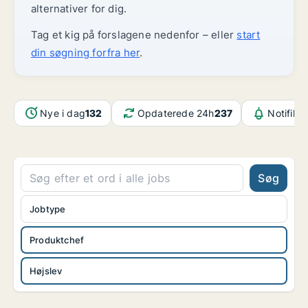
alternativer for dig.
Tag et kig på forslagene nedenfor – eller
start
din søgning forfra her
.
Nye i dag
132
Opdaterede 24h
237
Notifika
Søg
Jobtype
Produktchef
Højslev