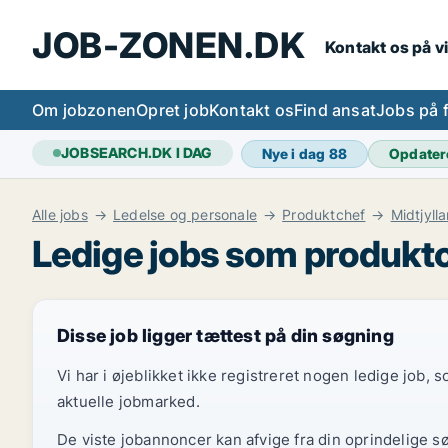
JOB-ZONEN.DK
Kontakt os på v
Om jobzonen
Opret job
Kontakt os
Find ansat
Jobs på 
JOBSEARCH.DK I DAG
Nye i dag
88
Opdater
Alle jobs
Ledelse og personale
Produktchef
Midtjyll
Ledige jobs som produktc
Disse job ligger tættest på din søgning
Vi har i øjeblikket ikke registreret nogen ledige job,
aktuelle jobmarked.
De viste jobannoncer kan afvige fra din oprindelige s