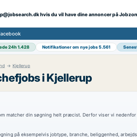
ip@jobsearch.dk hvis du vil have dine annoncer på Jobzo
facebook
ede 24h
1.428
Notifikationer om nye jobs
5.561
Senes
and
Kjellerup
hefjobs i Kjellerup
 som matcher din søgning helt præcist. Derfor viser vi nedenfo
øgning på eksempelvis jobtype, branche, beliggenhed, arbejdst