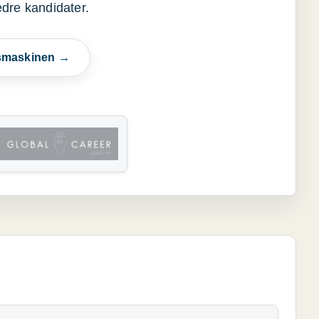
edre kandidater.
esmaskinen →