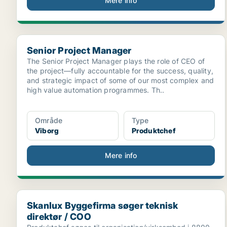
Mere info
Senior Project Manager
Senior Project Manager
The Senior Project Manager plays the role of CEO of
the project—fully accountable for the success, quality,
and strategic impact of some of our most complex and
high value automation programmes. Th..
Område
Type
Viborg
Produktchef
Mere info
Skanlux Byggefirma søger teknisk direktør / COO
Skanlux Byggefirma søger teknisk
direktør / COO