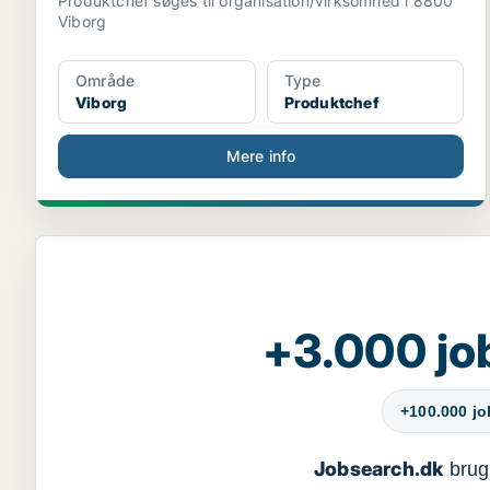
Produktchef søges til organisation/virksomhed i 8800
Viborg
Område
Type
Viborg
Produktchef
Mere info
+3.000 jo
+100.000 j
Jobsearch.dk
bruge