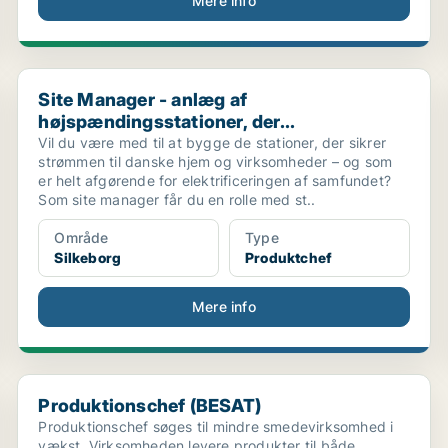
Mere info
Site Manager - anlæg af højspændingsstationer, der...
Site Manager - anlæg af
højspændingsstationer, der...
Vil du være med til at bygge de stationer, der sikrer
strømmen til danske hjem og virksomheder – og som
er helt afgørende for elektrificeringen af samfundet?
Som site manager får du en rolle med st..
Område
Type
Silkeborg
Produktchef
Mere info
Produktionschef (BESAT)
Produktionschef (BESAT)
Produktionschef søges til mindre smedevirksomhed i
vækst. Virksomheden levere produkter til både