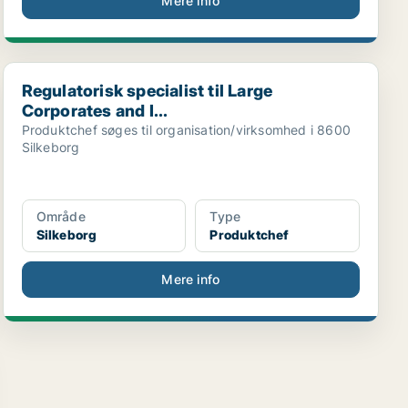
Mere info
Regulatorisk specialist til Large Corporates and I...
Regulatorisk specialist til Large
Corporates and I...
Produktchef søges til organisation/virksomhed i 8600
Silkeborg
Område
Type
Silkeborg
Produktchef
Mere info