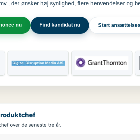
mv., der ønsker høj synlighed, flere henvendelser og b
nnonce nu
Find kandidat nu
Start ansættels
produktchef
chef over de seneste tre år.