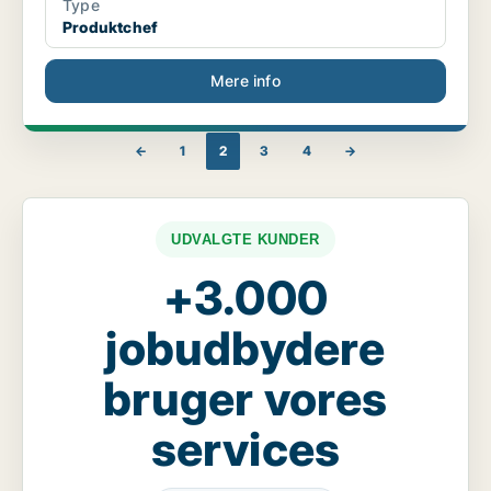
Type
Produktchef
Mere info
←
1
2
3
4
→
UDVALGTE KUNDER
+3.000
jobudbydere
bruger vores
services