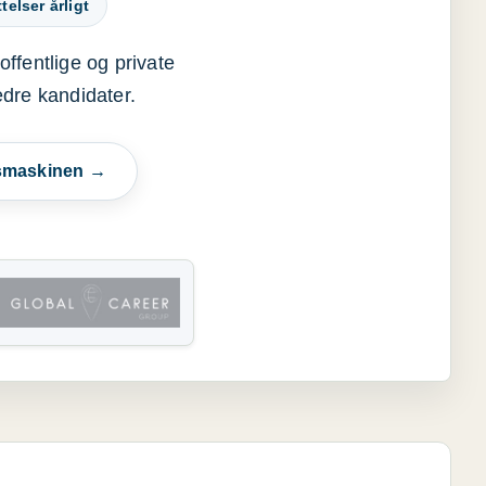
elser årligt
offentlige og private
edre kandidater.
esmaskinen →