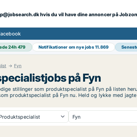
ip@jobsearch.dk hvis du vil have dine annoncer på Jobzo
facebook
ede 24h
479
Notifikationer om nye jobs
11.869
Senest
list
Fyn
pecialistjobs på Fyn
dige stillinger som produktspecialist på Fyn på listen her
ng som produktspecialist på Fyn nu. Held og lykke med jagt
roduktspecialist
Fyn