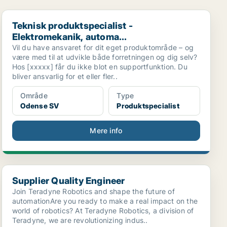
Teknisk produktspecialist - Elektromekanik, automa...
Teknisk produktspecialist -
Elektromekanik, automa...
Vil du have ansvaret for dit eget produktområde – og
være med til at udvikle både forretningen og dig selv?
Hos [xxxxx] får du ikke blot en supportfunktion. Du
bliver ansvarlig for et eller fler..
Område
Type
Odense SV
Produktspecialist
Mere info
Supplier Quality Engineer
Supplier Quality Engineer
Join Teradyne Robotics and shape the future of
automationAre you ready to make a real impact on the
world of robotics? At Teradyne Robotics, a division of
Teradyne, we are revolutionizing indus..