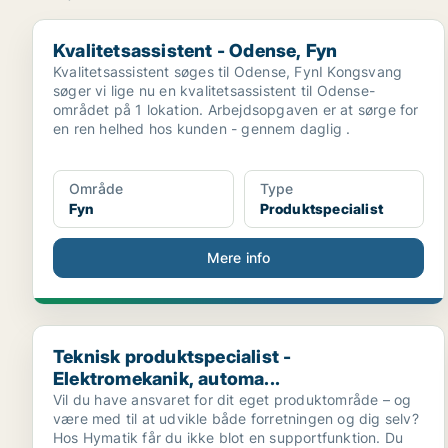
Kvalitetsassistent - Odense, Fyn
Kvalitetsassistent - Odense, Fyn
Kvalitetsassistent søges til Odense, FynI Kongsvang
søger vi lige nu en kvalitetsassistent til Odense-
området på 1 lokation. Arbejdsopgaven er at sørge for
en ren helhed hos kunden - gennem daglig .
Område
Type
Fyn
Produktspecialist
Mere info
Teknisk produktspecialist - Elektromekanik, automa..
Teknisk produktspecialist -
Elektromekanik, automa...
Vil du have ansvaret for dit eget produktområde – og
være med til at udvikle både forretningen og dig selv?
Hos Hymatik får du ikke blot en supportfunktion. Du