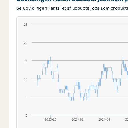
Se udviklingen i antallet af udbudte jobs som produkts
25
20
15
10
5
0
2023-10
2024-01
2024-04
2