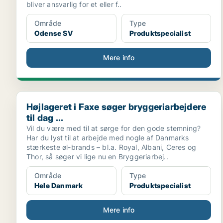
bliver ansvarlig for et eller f..
Område
Type
Odense SV
Produktspecialist
Mere info
Højlageret i Faxe søger bryggeriarbejdere til dag ...
Højlageret i Faxe søger bryggeriarbejdere
til dag ...
Vil du være med til at sørge for den gode stemning?
Har du lyst til at arbejde med nogle af Danmarks
stærkeste øl-brands – bl.a. Royal, Albani, Ceres og
Thor, så søger vi lige nu en Bryggeriarbej..
Område
Type
Hele Danmark
Produktspecialist
Mere info