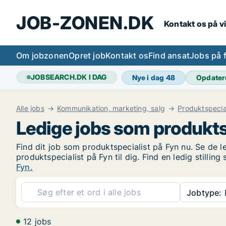
JOB-ZONEN.DK
Kontakt os på v
Om jobzonen
Opret job
Kontakt os
Find ansat
Jobs på 
JOBSEARCH.DK I DAG
Nye i dag
48
Opdater
Alle jobs
Kommunikation, marketing, salg
Produktspecia
Ledige jobs som produkts
Find dit job som produktspecialist på Fyn nu. Se de le
produktspecialist på Fyn til dig. Find en ledig stilli
Fyn.
Jobtype:
P
12 jobs