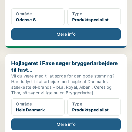
Område
Type
Odense S
Produktspecialist
Mere info
Højlageret i Faxe søger bryggeriarbejdere til fast...
Højlageret i Faxe søger bryggeriarbejdere
til fast...
Vil du være med til at sørge for den gode stemning?
Har du lyst til at arbejde med nogle af Danmarks
stærkeste øl-brands – bl.a. Royal, Albani, Ceres og
Thor, så søger vi lige nu en Bryggeriarbej..
Område
Type
Hele Danmark
Produktspecialist
Mere info