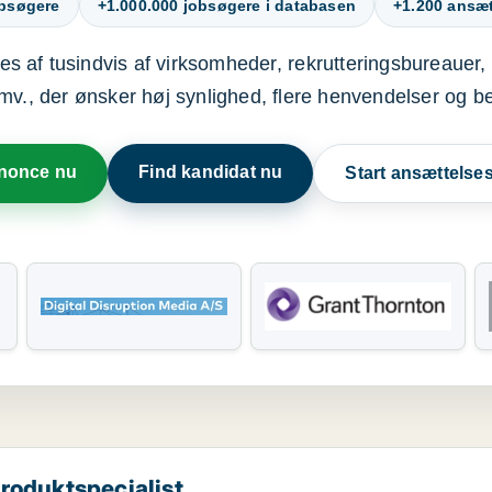
obsøgere
+1.000.000 jobsøgere i databasen
+1.200 ansætt
s af tusindvis af virksomheder, rekrutteringsbureauer, 
mv., der ønsker høj synlighed, flere henvendelser og b
nnonce nu
Find kandidat nu
Start ansættels
produktspecialist