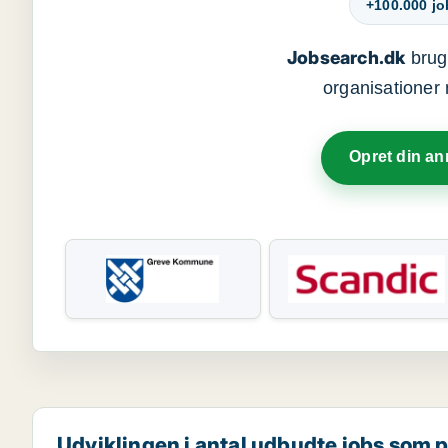
+100.000 j
Jobsearch.dk
bruge
organisationer 
Opret din a
Udviklingen i antal udbudte jobs som 