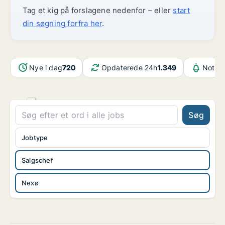
Tag et kig på forslagene nedenfor – eller
start
din søgning forfra her
.
Nye i dag
720
Opdaterede 24h
1.349
Notifi
Søg
Jobtype
Salgschef
Nexø