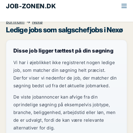
JOB-ZONEN.DK
Alle jobs
Ledelse og personale
Salgschef
Bornholm
Nexø
Ledige jobs som salgschefjobs i Nexø
Disse job ligger tættest på din søgning
Vi har i øjeblikket ikke registreret nogen ledige
job, som matcher din søgning helt præcist.
Derfor viser vi nedenfor de job, der matcher din
søgning bedst ud fra det aktuelle jobmarked.
De viste jobannoncer kan afvige fra din
oprindelige søgning på eksempelvis jobtype,
branche, beliggenhed, arbejdstid eller løn, men
de er udvalgt, fordi de kan være relevante
alternativer for dig.