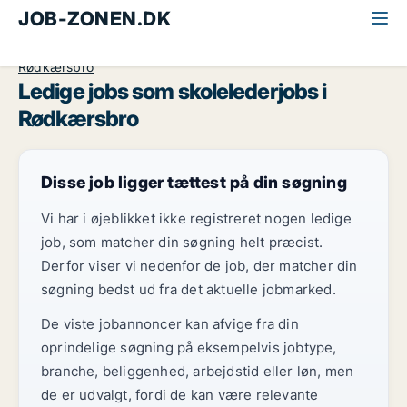
JOB-ZONEN.DK
Alle jobs
Undervisning
Skoleleder
Midtjylland
Rødkærsbro
Ledige jobs som skolelederjobs i
Rødkærsbro
Disse job ligger tættest på din søgning
Vi har i øjeblikket ikke registreret nogen ledige
job, som matcher din søgning helt præcist.
Derfor viser vi nedenfor de job, der matcher din
søgning bedst ud fra det aktuelle jobmarked.
De viste jobannoncer kan afvige fra din
oprindelige søgning på eksempelvis jobtype,
branche, beliggenhed, arbejdstid eller løn, men
de er udvalgt, fordi de kan være relevante