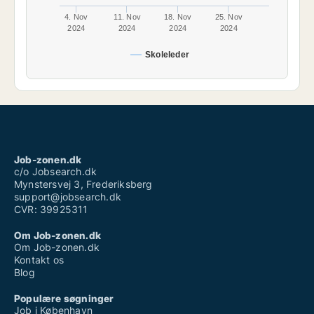
4. Nov
11. Nov
18. Nov
25. Nov
2024
2024
2024
2024
Skoleleder
Job-zonen.dk
c/o Jobsearch.dk
Mynstersvej 3, Frederiksberg
support@jobsearch.dk
CVR: 39925311
Om Job-zonen.dk
Om Job-zonen.dk
Kontakt os
Blog
Populære søgninger
Job i København