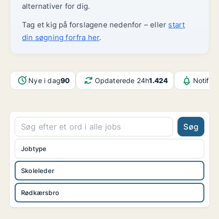
alternativer for dig.
Tag et kig på forslagene nedenfor – eller
start
din søgning forfra her
.
Nye i dag
90
Opdaterede 24h
1.424
Notifik
Søg
Jobtype
Skoleleder
Rødkærsbro