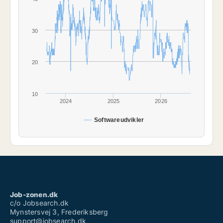
30
20
10
2024
2025
2026
Softwareudvikler
Job-zonen.dk
c/o Jobsearch.dk
Mynstersvej 3, Frederiksberg
support@jobsearch.dk