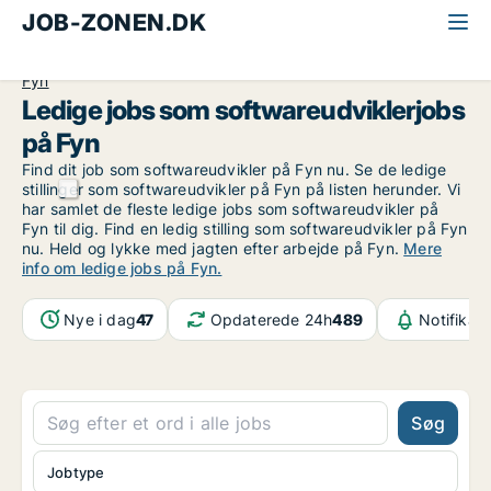
JOB-ZONEN.DK
Alle jobs
Informationsteknologi
Softwareudvikler
Fyn
Ledige jobs som softwareudviklerjobs
på Fyn
Find dit job som softwareudvikler på Fyn nu. Se de ledige
stillinger som softwareudvikler på Fyn på listen herunder. Vi
har samlet de fleste ledige jobs som softwareudvikler på
Fyn til dig. Find en ledig stilling som softwareudvikler på Fyn
nu. Held og lykke med jagten efter arbejde på Fyn.
Mere
info om ledige jobs på Fyn.
Nye i dag
47
Opdaterede 24h
489
Notifikat
Søg
Jobtype