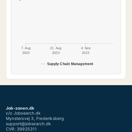
7. Aug
21. Aug
4. Sep
2023
2023
2023
Supply Chain Management
Job-zonen.dk
c/o Jobsearch.dk
Mynstersvej 3, Frederiksberg
support@jobsearch.dk
CVR: 39925311