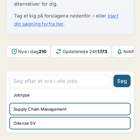
alternativer for dig.
Tag et kig på forslagene nedenfor – eller
start
din søgning forfra her
.
Nye i dag
210
Opdaterede 24h
1.173
Notifik
Søg
Jobtype
Supply Chain Management
Odense SV