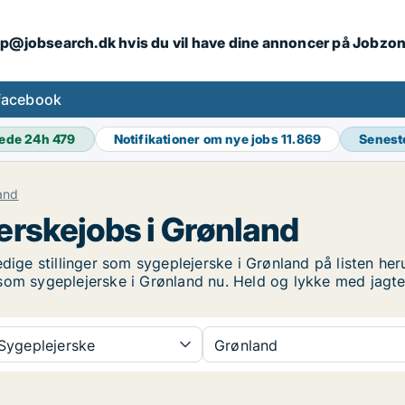
ip@jobsearch.dk hvis du vil have dine annoncer på Jobzo
facebook
ede 24h
479
Notifikationer om nye jobs
11.869
Senest
and
erskejobs i Grønland
dige stillinger som sygeplejerske i Grønland på listen her
ng som sygeplejerske i Grønland nu. Held og lykke med jagt
Sygeplejerske
Grønland