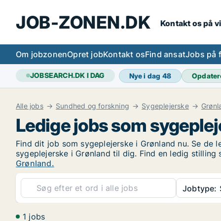
JOB-ZONEN.DK
Kontakt os på v
Om jobzonen
Opret job
Kontakt os
Find ansat
Jobs på 
JOBSEARCH.DK I DAG
Nye i dag
48
Opdater
Alle jobs
Sundhed og forskning
Sygeplejerske
Grønl
Ledige jobs som sygeplej
Find dit job som sygeplejerske i Grønland nu. Se de le
sygeplejerske i Grønland til dig. Find en ledig stilli
Grønland.
Jobtype:
1 jobs