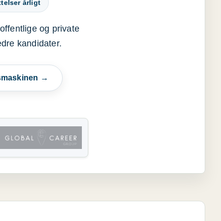
elser årligt
offentlige og private
edre kandidater.
esmaskinen →