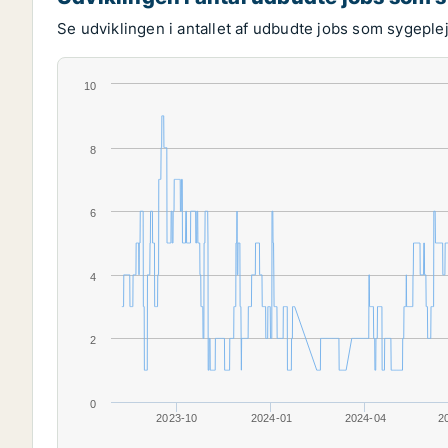
Se udviklingen i antallet af udbudte jobs som sygeple
10
8
6
4
2
0
2023-10
2024-01
2024-04
2