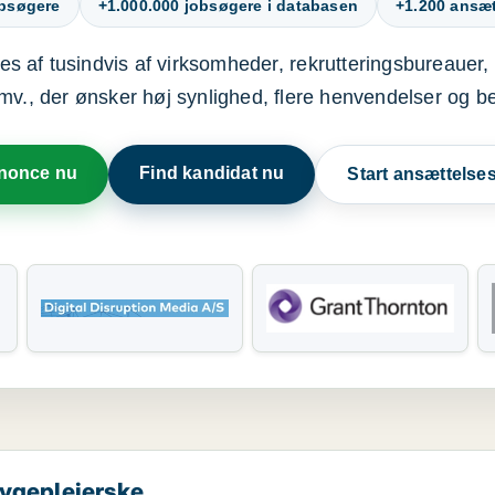
obsøgere
+1.000.000 jobsøgere i databasen
+1.200 ansætt
s af tusindvis af virksomheder, rekrutteringsbureauer, 
mv., der ønsker høj synlighed, flere henvendelser og b
nnonce nu
Find kandidat nu
Start ansættels
sygeplejerske