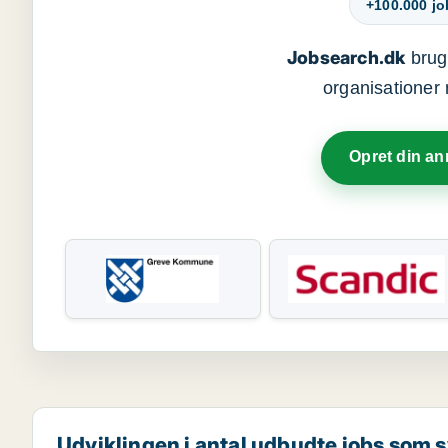
+100.000 j
Jobsearch.dk
bruge
organisationer 
Opret din a
Udviklingen i antal udbudte jobs som 