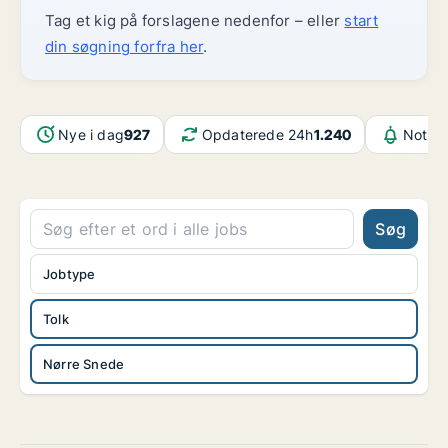
Tag et kig på forslagene nedenfor – eller
start
din søgning forfra her
.
Nye i dag
927
Opdaterede 24h
1.240
Notifi
Søg
Jobtype
Tolk
Nørre Snede