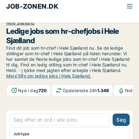
JOB-ZONEN.DK
Alle jobs
Ledelse og personale
HR-leder
Hele Sjælland
Ledige jobs som hr-chefjobs i Hele
Sjælland
Find dit job som hr-chef i Hele Sjælland nu. Se de ledige
stillinger som hr-chef i Hele Sjælland på listen herunder. Vi
har samlet de fleste ledige jobs som hr-chef i Hele Sjælland
til dig. Find en ledig stilling som hr-chef i Hele Sjælland nu.
Held og lykke med jagten efter arbejde i Hele Sjælland.
Mere info om ledige jobs i Hele Sjælland.
Nye i dag
720
Opdaterede 24h
1.349
Notifi
Søg
Jobtype