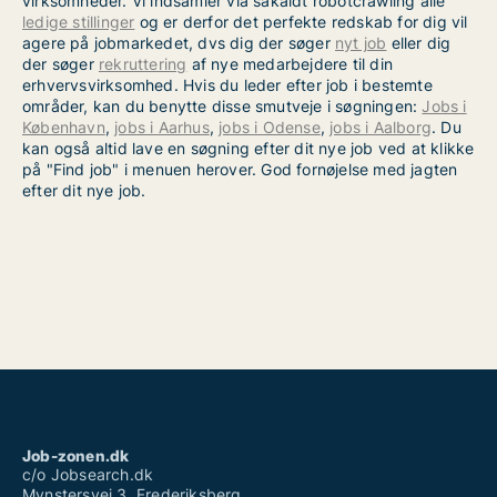
virksomheder. Vi indsamler via såkaldt robotcrawling alle
ledige stillinger
og er derfor det perfekte redskab for dig vil
agere på jobmarkedet, dvs dig der søger
nyt job
eller dig
der søger
rekruttering
af nye medarbejdere til din
erhvervsvirksomhed. Hvis du leder efter job i bestemte
områder, kan du benytte disse smutveje i søgningen:
Jobs i
København
,
jobs i Aarhus
,
jobs i Odense
,
jobs i Aalborg
. Du
kan også altid lave en søgning efter dit nye job ved at klikke
på "Find job" i menuen herover. God fornøjelse med jagten
efter dit nye job.
Job-zonen.dk
c/o Jobsearch.dk
Mynstersvej 3, Frederiksberg