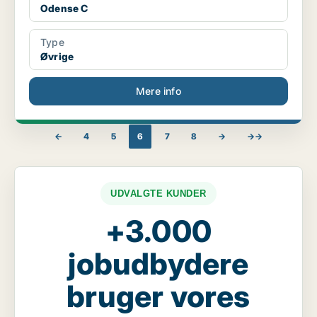
Odense C
Type
Øvrige
Mere info
←
4
5
6
7
8
→
→→
UDVALGTE KUNDER
+3.000
jobudbydere
bruger vores