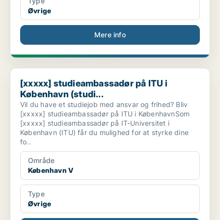
Type
Øvrige
Mere info
[xxxxx] studieambassadør på ITU i København (studi...
[xxxxx] studieambassadør på ITU i
København (studi...
Vil du have et studiejob med ansvar og frihed? Bliv
[xxxxx] studieambassadør på ITU i KøbenhavnSom
[xxxxx] studieambassadør på IT-Universitet i
København (ITU) får du mulighed for at styrke dine
fo..
Område
København V
Type
Øvrige