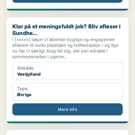
Klar på et meningsfuldt job? Bliv afløser i Sundhe...
Klar på et meningsfuldt job? Bliv afløser i
Sundhe...
I [xxxxx] søger vi løbende dygtige og engagerede
afløsere til vores plejehjem og Helhedspleje – og lige
nu har vi særligt brug for dig, der kan arbejde i
sommerperioden i ugerne..
Område
Vestjylland
Type
Øvrige
Mere info
Respiratorisk medarbejder ved borger i Odense SØ