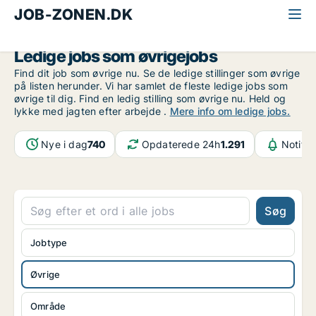
JOB-ZONEN.DK
Alle jobs
Øvrige stillinger
Øvrige
Ledige jobs som øvrigejobs
Find dit job som øvrige nu. Se de ledige stillinger som øvrige
på listen herunder. Vi har samlet de fleste ledige jobs som
øvrige til dig. Find en ledig stilling som øvrige nu. Held og
lykke med jagten efter arbejde .
Mere info om ledige jobs.
Nye i dag
740
Opdaterede 24h
1.291
Notifik
Søg
Jobtype
Øvrige
Område