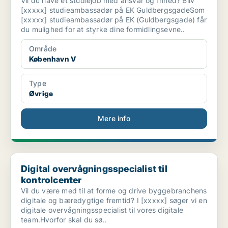
Vil du have et studiejob med ansvar og frihed? Bliv
[xxxxx] studieambassadør på EK GuldbergsgadeSom
[xxxxx] studieambassadør på EK (Guldbergsgade) får
du mulighed for at styrke dine formidlingsevne..
Område
København V
Type
Øvrige
Mere info
Digital overvågningsspecialist til kontrolcenter
Digital overvågningsspecialist til
kontrolcenter
Vil du være med til at forme og drive byggebranchens
digitale og bæredygtige fremtid? I [xxxxx] søger vi en
digitale overvågningsspecialist til vores digitale
team.Hvorfor skal du sø..