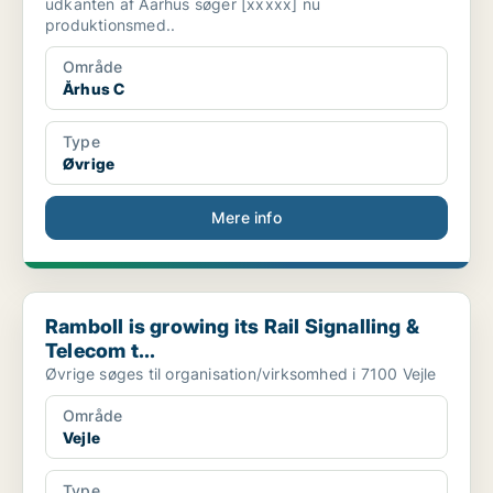
udkanten af Aarhus søger [xxxxx] nu
produktionsmed..
Område
Århus C
Type
Øvrige
Mere info
Ramboll is growing its Rail Signalling & Telecom t...
Ramboll is growing its Rail Signalling &
Telecom t...
Øvrige søges til organisation/virksomhed i 7100 Vejle
Område
Vejle
Type